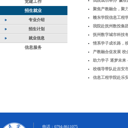
公益讲座
我院成功举办“赢在起
党建工作
指导公益讲座
聚焦产教融合，聚
招生就业
赴南城开展访企拓
赣东学院信息工程
专业介绍
合作调研
我院赴抚州数投集
招生计划
就业信息
情系学子成长路，校企携手
信息服务
责人走访慰问数字
产教融合促发展 校企协
专业学生赴企业开展
助力学子 逐梦未来 ——我院成功举办考研考公
经验交流会
校领导带队赴吉安
企拓岗
信息工程学院赴乐
行动
电话：0794-8611075