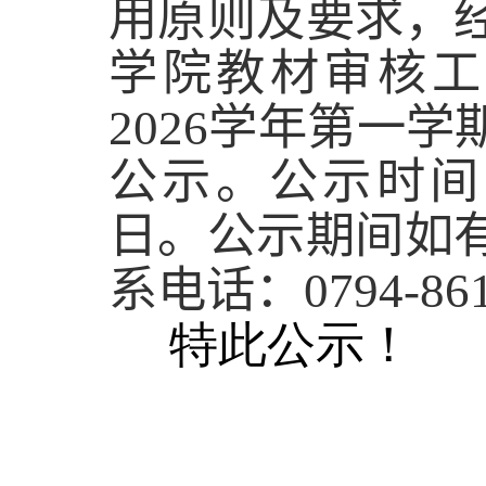
用原则
及要求
，
学
院
教材审核工
202
6
学年第
一
学
公示。公示时间
日。
公示期间如
系电话：
0794-86
特此公示！